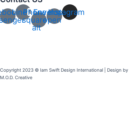
ebook-
Line
Phone-
Envelope-
Instagram
senger
square-
open
alt
Copyright 2023 © Iam Swift Design International | Design by
M.O.D. Creative