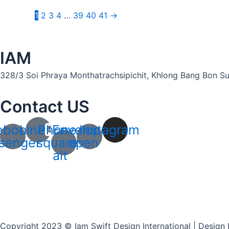
1
2
3
4
…
39
40
41
→
IAM
328/3 Soi Phraya Monthatrachsipichit, Khlong Bang Bon Sub
Contact US
ebook-
Line
Phone-
Envelope-
Instagram
senger
square-
open
alt
Copyright 2023 © Iam Swift Design International | Design 